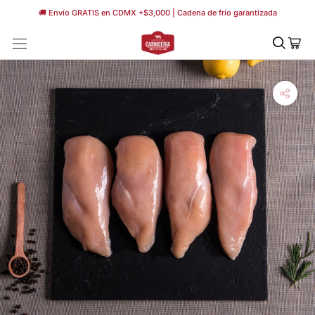
Saltar
🚚 Envío GRATIS en CDMX +$3,000 | Cadena de frío garantizada
a
contenido