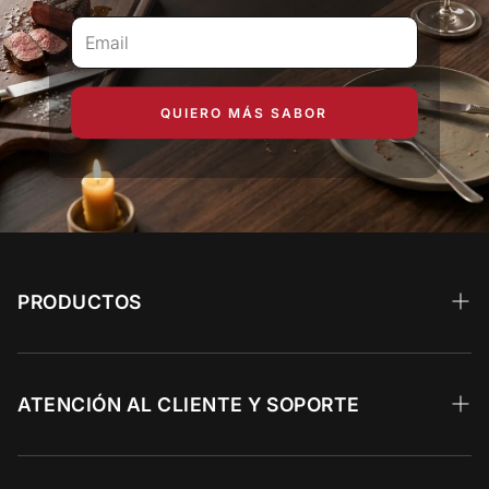
QUIERO MÁS SABOR
PRODUCTOS
Wagyu
Calidad Prime
ATENCIÓN AL CLIENTE Y SOPORTE
Angus Choice
Recetas 🥩
Res y Parrilla