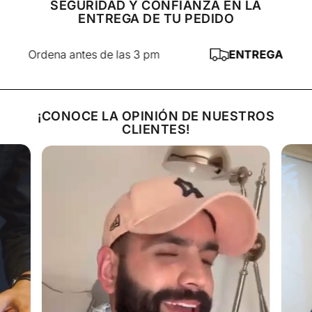
presentamos en el plato junto con la cebolla y el chile (al
SEGURIDAD Y CONFIANZA EN LA
ENTREGA DE TU PEDIDO
cual podemos agregarle salsa maggi e inglesa).
Dejamos reposar 2 minutos y a Disfrutar!! La puedes
comer como corte o en tacos con una ricas tortillas!!
Ordena antes de las 3 pm
ENTREGA AL DÍA S
Precio sujeto a cambio sin previo aviso. Peso estimado
en crudo.
¡CONOCE LA OPINIÓN DE NUESTROS
CLIENTES!