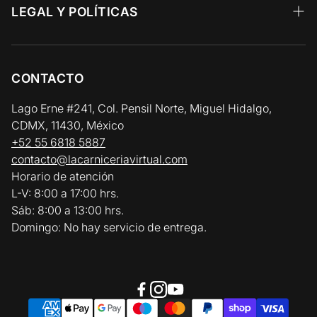
Preguntas Frecuentes
LEGAL Y POLÍTICAS
Aves y Cerdo
Facturación Electrónica
Aviso de Privacidad
Pescados y Mariscos
Zonas y Horarios de Entrega
Términos y Condiciones
CONTACTO
Vinos y Gourmet
Política de Reembolso y Devolución
Lago Erne #241, Col. Pensil Norte, Miguel Hidalgo,
CDMX, 11430, México
Política de Cadena de Frío / Envíos
+52 55 6818 5887
contacto@lacarniceriavirtual.com
Horario de atención
L-V: 8:00 a 17:00 hrs.
Sáb: 8:00 a 13:00 hrs.
Domingo: No hay servicio de entrega.