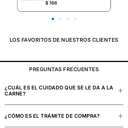
P
$ 166
r
e
c
i
o
r
e
LOS FAVORITOS DE NUESTROS CLIENTES
g
u
l
a
r
PREGUNTAS FRECUENTES
¿CUÁL ES EL CUIDADO QUE SE LE DA A LA
CARNE?
La carne se mantiene a una temperatura ideal y
congelada para conservar sus nutrientes, preservar su
¿CÓMO ES EL TRÁMITE DE COMPRA?
calidad natural y mantenerse en óptimas condiciones de