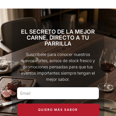
conservación.
Nuestros métodos de pago incluyen los siguientes:
Mercado Pago
PayPal
EL SECRETO DE LA MEJOR
Tarjetas de crédito
CARNE, DIRECTO A TU
Tarjetas de debito
PARRILLA
Suscríbete para conocer nuestros
nuevos cortes, avisos de stock fresco y
promociones pensadas para que tus
eventos importantes siempre tengan el
mejor sabor.
QUIERO MÁS SABOR