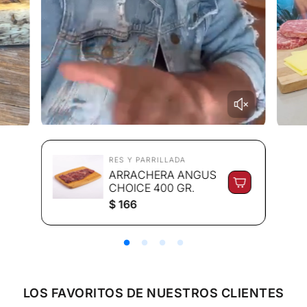
RES Y PARRILLADA
ARRACHERA ANGUS
CHOICE 400 GR.
P
$ 166
r
e
c
i
o
r
e
LOS FAVORITOS DE NUESTROS CLIENTES
g