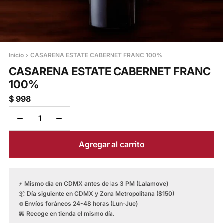
Inicio
›
CASARENA ESTATE CABERNET FRANC 100%
CASARENA ESTATE CABERNET FRANC
100%
$ 998
Agregar al carrito
⚡
Mismo día en CDMX antes de las 3 PM (Lalamove)
📦
Día siguiente en CDMX y Zona Metropolitana ($150)
❄️
Envíos foráneos 24-48 horas (Lun-Jue)
🏪
Recoge en tienda el mismo día.