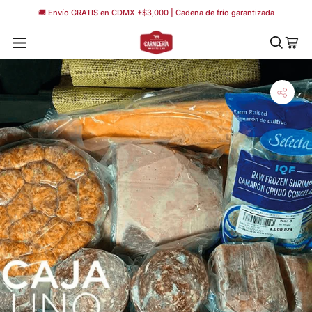
Saltar
🚚 Envío GRATIS en CDMX +$3,000 | Cadena de frío garantizada
a
contenido