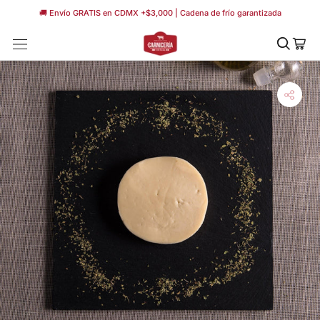
Saltar
🚚 Envío GRATIS en CDMX +$3,000 | Cadena de frío garantizada
a
contenido