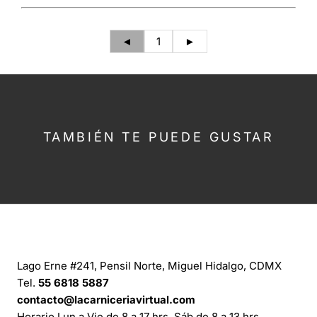
◄
1
►
TAMBIÉN TE PUEDE GUSTAR
CONTÁCTANOS
Lago Erne #241, Pensil Norte, Miguel Hidalgo, CDMX
Tel.
55 6818 5887
contacto@lacarniceriavirtual.com
Horario Lun a Vie de 8 a 17 hrs. Sáb de 8 a 13 hrs