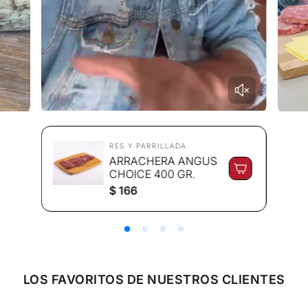
RES Y PARRILLADA
ARRACHERA ANGUS
CHOICE 400 GR.
P
$ 166
r
e
c
i
o
r
e
LOS FAVORITOS DE NUESTROS CLIENTES
g
u
l