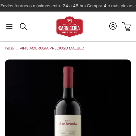
áneos máximos entre 24 a 48 hrs.
Compra 4 o más piezas del mismo co
Carr
Buscar
Inicio
VINO AMBROSIA PRECIOSO MALBEC