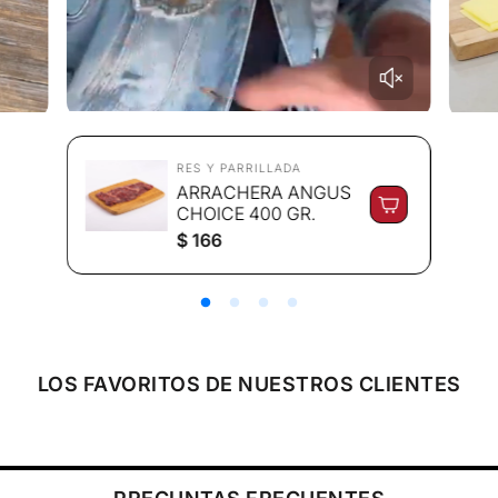
RES Y PARRILLADA
ARRACHERA ANGUS
CHOICE 400 GR.
P
$ 166
r
e
c
i
o
r
e
LOS FAVORITOS DE NUESTROS CLIENTES
g
u
l
a
r