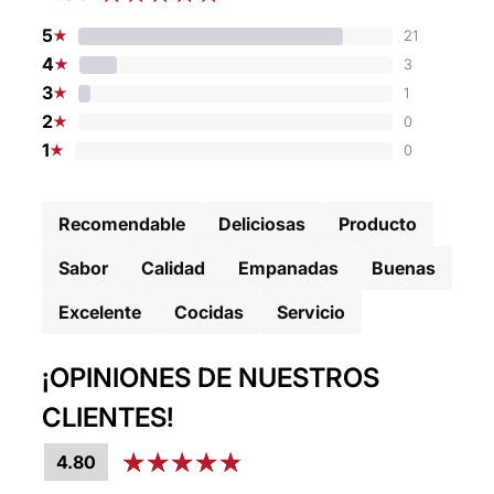
PayPal
5
21
★
Tarjetas de crédito
4
3
★
Tarjetas de debito
3
1
★
2
0
★
1
0
★
Recomendable
Deliciosas
Producto
Sabor
Calidad
Empanadas
Buenas
Excelente
Cocidas
Servicio
¡OPINIONES DE NUESTROS
CLIENTES!
4.80