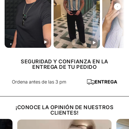
🏪
RECOGE EN TIENDA
— Tu pedido estará listo una
Descongele y caliente o simplemente calientelas de a
hora después de tu compra
poco iniciando desde congeladas.
SEGURIDAD Y CONFIANZA EN LA
ENTREGA DE TU PEDIDO
rdena antes de las 3 pm
ENTREGA AL DÍA SI
¡CONOCE LA OPINIÓN DE NUESTROS
CLIENTES!