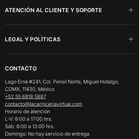
Calidad Prime
ATENCIÓN AL CLIENTE Y SOPORTE
Angus Choice
Recetas 🥩
Res y Parrilla
Preguntas Frecuentes
LEGAL Y POLÍTICAS
Aves y Cerdo
Facturación Electrónica
Aviso de Privacidad
Pescados y Mariscos
Zonas y Horarios de Entrega
Términos y Condiciones
CONTACTO
Vinos y Gourmet
Política de Reembolso y Devolución
Lago Erne #241, Col. Pensil Norte, Miguel Hidalgo,
CDMX, 11430, México
Política de Cadena de Frío / Envíos
+52 55 6818 5887
contacto@lacarniceriavirtual.com
Horario de atención
L-V: 8:00 a 17:00 hrs.
Sáb: 8:00 a 13:00 hrs.
Domingo: No hay servicio de entrega.