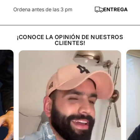
Sobre una de sus caras ponemos la preparación de
molida para hamburguesas. Doblamos el papel aluminio
Ordena antes de las 3 pm
ENTREGA AL DÍA S
y presionamos con él. De esta manera no ensuciará ni la
mesada, ni sus manos. Le damos el groso que más nos
guste. Si el grosor es aproximadamente de 1cm se harán
¡CONOCE LA OPINIÓN DE NUESTROS
más rápido (aprox. 3 minutos por lado). Cuando gire la
CLIENTES!
hamburguesa la primera vez ponga el queso de su
elección.
Al pan de hamburguesas le agregamos: mayonesa (a la
cual le podemos agregar un pepinillo en vinagre en
trozos pequeños o unas rajas, cortadas finitas), apenas
de mostaza y Ketchup.
Ponga la hamburguesa en el pan, ciérrelo, y éntrele con
singular alegría!!!