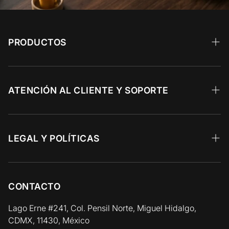
PRODUCTOS
Wagyu
Calidad Prime
ATENCIÓN AL CLIENTE Y SOPORTE
Angus Choice
Recetas 🥩
Res y Parrilla
Preguntas Frecuentes
LEGAL Y POLÍTICAS
Aves y Cerdo
Facturación Electrónica
Aviso de Privacidad
Pescados y Mariscos
Zonas y Horarios de Entrega
Términos y Condiciones
CONTACTO
Vinos y Gourmet
Política de Reembolso y Devolución
Lago Erne #241, Col. Pensil Norte, Miguel Hidalgo,
CDMX, 11430, México
Política de Cadena de Frío / Envíos