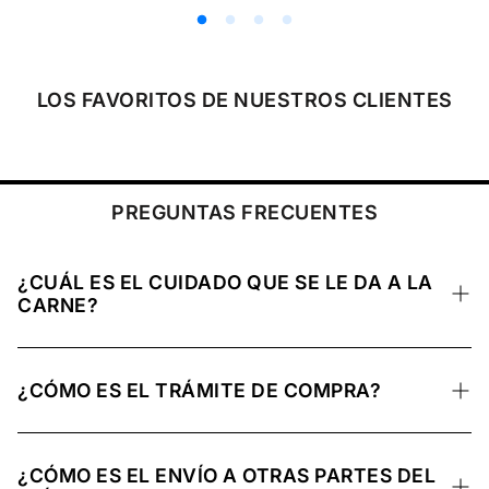
c
i
o
r
e
LOS FAVORITOS DE NUESTROS CLIENTES
g
u
l
a
r
PREGUNTAS FRECUENTES
¿CUÁL ES EL CUIDADO QUE SE LE DA A LA
CARNE?
La carne se mantiene a una temperatura ideal y
congelada para conservar sus nutrientes, preservar su
¿CÓMO ES EL TRÁMITE DE COMPRA?
calidad natural y mantenerse en óptimas condiciones de
refrigeración hasta su entrega.
El trámite de compra se realiza a través de nuestro sitio
web, ya sea mediante envío a domicilio o mediante una
¿CÓMO ES EL ENVÍO A OTRAS PARTES DEL