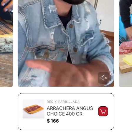
RES Y PARRILLADA
ARRACHERA ANGUS
CHOICE 400 GR.
P
$ 166
r
e