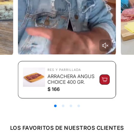
RES Y PARRILLADA
ARRACHERA ANGUS
CHOICE 400 GR.
P
$ 166
r
e
c
i
o
r
e
LOS FAVORITOS DE NUESTROS CLIENTES
g