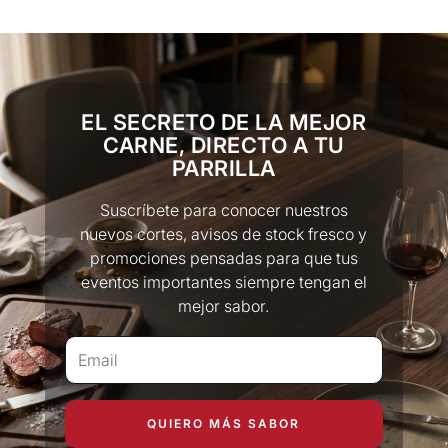
conservación.
Nuestros métodos de pago incluyen los siguientes:
Mercado Pago
PayPal
EL SECRETO DE LA MEJOR
Tarjetas de crédito
CARNE, DIRECTO A TU
Tarjetas de debito
PARRILLA
Suscríbete para conocer nuestros
nuevos cortes, avisos de stock fresco y
promociones pensadas para que tus
eventos importantes siempre tengan el
mejor sabor.
QUIERO MÁS SABOR