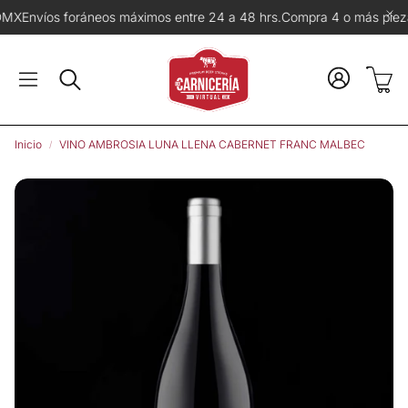
foráneos máximos entre 24 a 48 hrs.
Compra 4 o más piezas del mism
Carr
Buscar
Inicio
VINO AMBROSIA LUNA LLENA CABERNET FRANC MALBEC