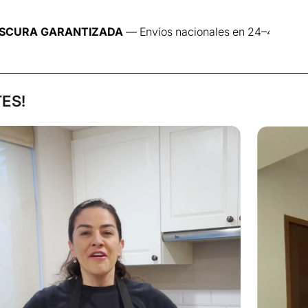
 medio rojo reduzca el tiempo a 15 minutos).
de los 20/15 minutos, volvemos a pintar. Cumplido el
TIZADA
— Envíos nacionales en 24–48 h · Lun–Jue
 el procedimiento del otro lado.
, volvemos a pintar con el aceite, dejamos un minuto y
arrilla. ¡¡¡Dejamos reposar 5 a 7 minutos y a disfrutarlo!!! .
ES!