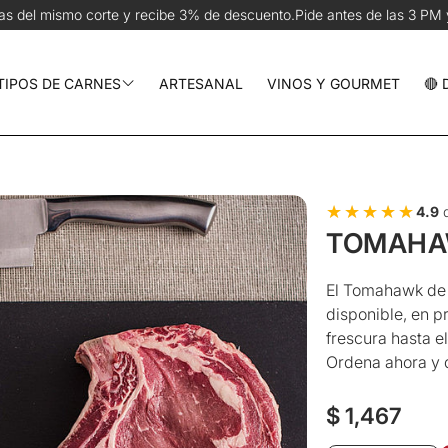
3% de descuento.
Pide antes de las 3 PM y recíbelo hoy en CDMX | 
TIPOS DE CARNES
ARTESANAL
VINOS Y GOURMET
🔴
Res y Parrilla
Cerdo y Aves
★★★★★
★★★★★
4.9
d
Pescados y Mariscos
TOMAHAW
chos
El Tomahawk de 
disponible, en p
frescura hasta e
Ordena ahora y 
Precio
$ 1,467
regular