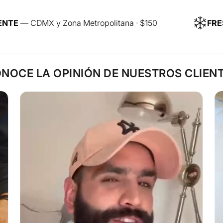
prefiere medio o
Transcurrido 10 
ona Metropolitana · $150
FRESCURA GARAN
plazo, repetimos
Antes de retirar
retiramos de la p
ONOCE LA OPINIÓN DE NUESTROS CLIENT