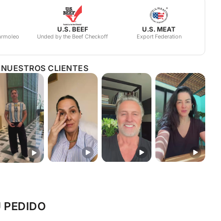
TIENDA
— Tu pedido estará listo una hora después de tu
reparamos la parrilla con brasa (dejamos que el carbón
aga brasa).
U.S. BEEF
U.S. MEAT
armoleo
Unded by the Beef Checkoff
Export Federation
oducto descongelado de su empaque al vacío.
 NUESTROS CLIENTES
eite con: 1/3 de taza de aceite de olivo, 4 dientes de ajo
e, hojas de romero frescas, sal y pimienta. Revolvemos
hojas de romero contra el fondo de la taza para extraer
jamos reposar (idealmente 2 o 3 horas)
a de la parrilla donde nuestra palma pueda tolerar 3 o 4
mos el corte con el hueso sobre la parrilla (de esta
de las caras con carne estará tocando la parrilla).
 calor penetre el hueso. Pintamos ambas caras con el
. Lo dejamos así 10 minutos. Pasado este plazo lo
U PEDIDO
 sus caras, previamente reforzamos con el aceite de
dejamos 20 minutos (para un corte a punto, si lo