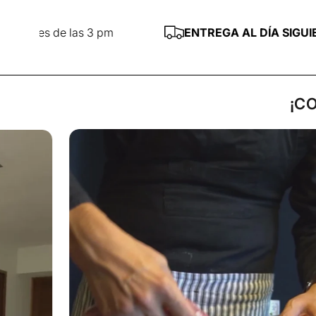
 3 pm
ENTREGA AL DÍA SIGUIENTE
— CDMX y Z
¡C