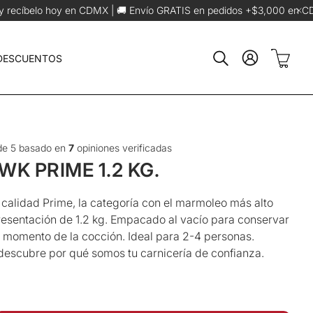
🚚 Envío GRATIS en pedidos +$3,000 en CDMX
Envíos foráneos máximos
Carrit
 DESCUENTOS
Buscar
e 5 basado en
7
opiniones verificadas
K PRIME 1.2 KG.
calidad Prime, la categoría con el marmoleo más alto
resentación de 1.2 kg. Empacado al vacío para conservar
l momento de la cocción. Ideal para 2-4 personas.
descubre por qué somos tu carnicería de confianza.