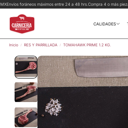
 entre 24 a 48 hrs.
Compra 4 o más piezas del mismo corte y recibe 
CALIDADES
Wagyu
Inicio
RES Y PARRILLADA
TOMAHAWK PRIME 1.2 KG.
Prime
Angus Choice
Pequeños ran