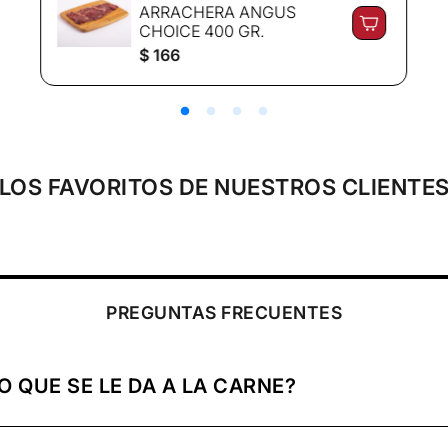
ARRACHERA ANGUS
CHOICE 400 GR.
P
$ 166
r
e
c
i
o
r
e
LOS FAVORITOS DE NUESTROS CLIENTE
g
u
l
a
r
PREGUNTAS FRECUENTES
O QUE SE LE DA A LA CARNE?
emperatura ideal y congelada para conservar sus nutrientes, 