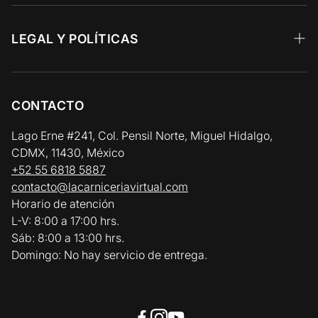
Recetas 🥩
Res y Parrilla
Preguntas Frecuentes
LEGAL Y POLÍTICAS
Aves y Cerdo
Facturación Electrónica
Aviso de Privacidad
Pescados y Mariscos
Zonas y Horarios de Entrega
Términos y Condiciones
CONTACTO
Vinos y Gourmet
Política de Reembolso y Devolución
Lago Erne #241, Col. Pensil Norte, Miguel Hidalgo,
CDMX, 11430, México
Política de Cadena de Frío / Envíos
+52 55 6818 5887
contacto@lacarniceriavirtual.com
Horario de atención
L-V: 8:00 a 17:00 hrs.
Sáb: 8:00 a 13:00 hrs.
Domingo: No hay servicio de entrega.