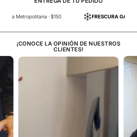
ENTREGA DE TU PEDIDO
Fuego medio-alto.
Sellá primero con la grasa hacia abajo.
Metropolitana · $150
FRESCURA GARANTIZ
Cociná 6–8 minutos por lado para término medio.
¡CONOCE LA OPINIÓN DE NUESTROS
Reposá antes de servir.
CLIENTES!