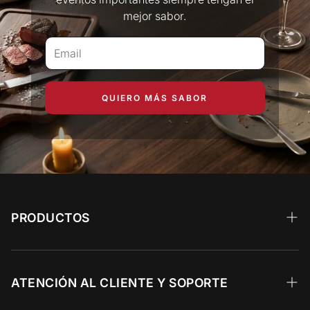
mejor sabor.
QUIERO MÁS SABOR
PRODUCTOS
Wagyu
Calidad Prime
ATENCIÓN AL CLIENTE Y SOPORTE
Angus Choice