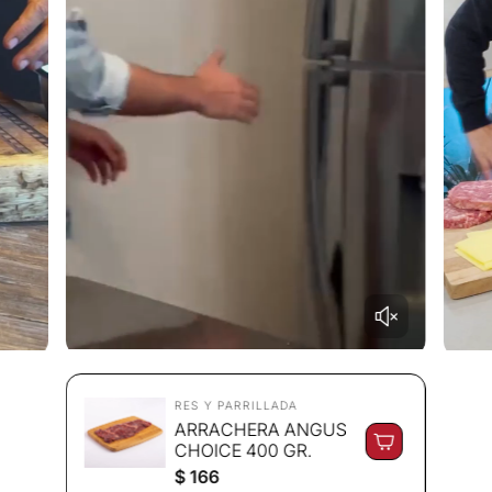
RES Y PARRILLADA
ARRACHERA ANGUS
CHOICE 400 GR.
P
$ 166