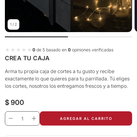
1
/
2
★★★★★
★★★★★
0
de 5 basado en
0
opiniones verificadas
CREA TU CAJA
Arma tu propia caja de cortes a tu gusto y recibe
exactamente lo que quieres para tu parrillada. Tú eliges
los cortes, nosotros los entregamos frescos y a tiempo.
Precio
$ 900
regular
AGREGAR AL CARRITO