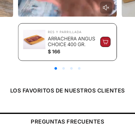
RES Y PARRILLADA
ARRACHERA ANGUS
CHOICE 400 GR.
P
$ 166
r
e
c
i
o
r
e
LOS FAVORITOS DE NUESTROS CLIENTES
g
u
l
a
r
PREGUNTAS FRECUENTES