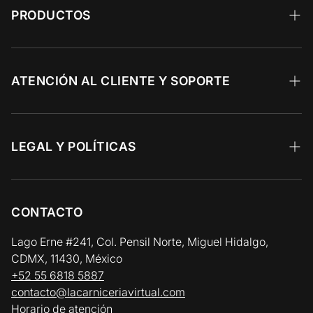
PRODUCTOS
Wagyu
Calidad Prime
ATENCIÓN AL CLIENTE Y SOPORTE
Angus Choice
Recetas 🥩
Res y Parrilla
Preguntas Frecuentes
LEGAL Y POLÍTICAS
Aves y Cerdo
Facturación Electrónica
Aviso de Privacidad
Pescados y Mariscos
Zonas y Horarios de Entrega
Términos y Condiciones
CONTACTO
Vinos y Gourmet
Política de Reembolso y Devolución
Lago Erne #241, Col. Pensil Norte, Miguel Hidalgo,
CDMX, 11430, México
Política de Cadena de Frío / Envíos
+52 55 6818 5887
contacto@lacarniceriavirtual.com
Horario de atención