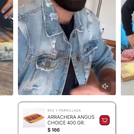
RES Y PARRILLADA
ARRACHERA ANGUS
CHOICE 400 GR.
P
$ 166