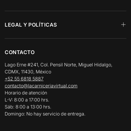
Angus Choice
Recetas 🥩
Res y Parrilla
Preguntas Frecuentes
LEGAL Y POLÍTICAS
Aves y Cerdo
Facturación Electrónica
Aviso de Privacidad
Pescados y Mariscos
Zonas y Horarios de Entrega
Términos y Condiciones
CONTACTO
Vinos y Gourmet
Política de Reembolso y Devolución
Lago Erne #241, Col. Pensil Norte, Miguel Hidalgo,
CDMX, 11430, México
Política de Cadena de Frío / Envíos
+52 55 6818 5887
contacto@lacarniceriavirtual.com
Horario de atención
L-V: 8:00 a 17:00 hrs.
Sáb: 8:00 a 13:00 hrs.
Domingo: No hay servicio de entrega.