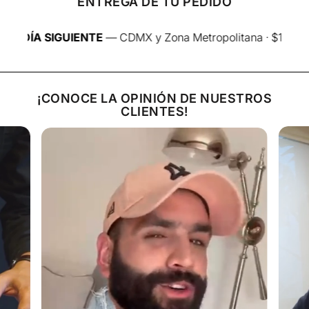
ENTREGA DE TU PEDIDO
Retira la carne, déjala reposar 5 minutos, y luego corta
en tiras finas contra la fibra (muy importante para que
esté suave).
A SIGUIENTE
— CDMX y Zona Metropolitana · $150
¡CONOCE LA OPINIÓN DE NUESTROS
CLIENTES!