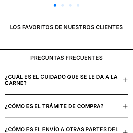
c
i
o
r
e
LOS FAVORITOS DE NUESTROS CLIENTES
g
u
l
a
r
PREGUNTAS FRECUENTES
¿CUÁL ES EL CUIDADO QUE SE LE DA A LA
CARNE?
La carne se mantiene a una temperatura ideal y
congelada para conservar sus nutrientes, preservar su
¿CÓMO ES EL TRÁMITE DE COMPRA?
calidad natural y mantenerse en óptimas condiciones de
refrigeración hasta su entrega.
El trámite de compra se realiza a través de nuestro sitio
web, ya sea mediante envío a domicilio o mediante una
¿CÓMO ES EL ENVÍO A OTRAS PARTES DEL