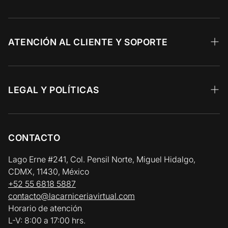
Wagyu
Calidad Prime
ATENCIÓN AL CLIENTE Y SOPORTE
Angus Choice
Recetas 🥩
Res y Parrilla
Preguntas Frecuentes
LEGAL Y POLÍTICAS
Aves y Cerdo
Facturación Electrónica
Aviso de Privacidad
Pescados y Mariscos
Zonas y Horarios de Entrega
Términos y Condiciones
CONTACTO
Vinos y Gourmet
Política de Reembolso y Devolución
Lago Erne #241, Col. Pensil Norte, Miguel Hidalgo,
CDMX, 11430, México
Política de Cadena de Frío / Envíos
+52 55 6818 5887
contacto@lacarniceriavirtual.com
Horario de atención
L-V: 8:00 a 17:00 hrs.