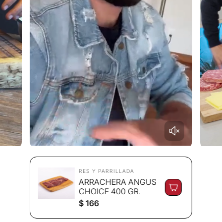
RES Y PARRILLADA
ARRACHERA ANGUS
CHOICE 400 GR.
P
$ 166
r
e