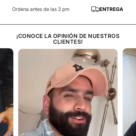
estos tiempos estará entre a punto y ¾.
rdena antes de las 3 pm
ENTREGA AL DÍA SI
Retiramos de la parrila, dejamos reposar unos 5 minutos
(siempre) y luego la devoramos con mucho, mucho
placer!!.&nbsp; Acompañe con una salsa criolla:
¡CONOCE LA OPINIÓN DE NUESTROS
picamos finamente (como una pico de gallo) 1 pimiento
CLIENTES!
morrón verde, 2 jitomates medianos, 1 cebolla mediana
a chica, aceite y vinagre blanco en la misa proporción
(1/4 de taza de cada uno) y sal. Se le puede agregar
cilantro y chile serrano o jalapeño. O bien unos chiles
toreados…..quien soy yo para explicarles como
hacerlos….solo disfrútelo y sienta como su cuerpo se
llena de energía y buena vibra!!
DISFRUTE ESTA DELICIA!!!&nbsp;&nbsp;