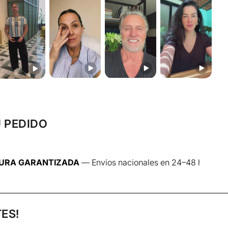
s (la salsa de soya ya aporta sal).
TÉN
én antiadherente con el aceite a fuego medio-alto.
 1.5 a 2 minutos por lado, hasta que estén dorados por
os por dentro (como un atún o salmón).
OR
regá la salsa de soya, el jugo de limón y el jengibre
U PEDIDO
segundos más, bañando el pescado con la salsita.
IZADA
— Envíos nacionales en 24–48 h · Lun–Jue
la de verdeo, cilantro y semillas de sésamo.
lanco, puré de coliflor o ensalada asiática.
E COCCIÓN. DURANTE LA COCCIÓN MANTENGA LA
ES!
VINO, MANTEQUILLA O CALDO.