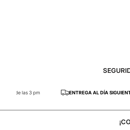
SEGURID
3 pm
ENTREGA AL DÍA SIGUIENTE
— CDMX y Zo
¡C