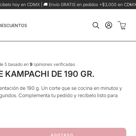
 Envío GRATIS en pedidos +$3,000 en CDMX
Envíos foráneos máximos
Carrit
 DESCUENTOS
Buscar
e 5 basado en
9
opiniones verificadas
E KAMPACHI DE 190 GR.
esentación de 190 g. Un corte que se cocina en minutos y
egundos. Complementa tu pedido y recíbelo listo para
AGOTADO