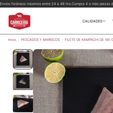
entre 24 a 48 hrs.
Compra 4 o más piezas del mismo corte y recibe 
CALIDADES
Wagyu
Inicio
PESCADOS Y MARISCOS
FILETE DE KAMPACHI DE 190 
Prime
Angus Choice
Pequeños ran