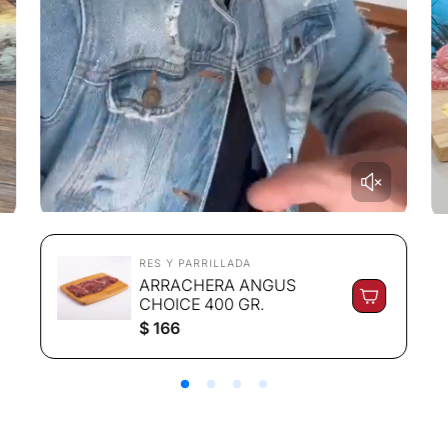
RES Y PARRILLADA
ARRACHERA ANGUS
CHOICE 400 GR.
P
$ 166
r
e
c
i
o
r
e