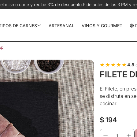
3% de descuento.
Pide antes de las 3 PM y recíbelo hoy en CDMX | 
TIPOS DE CARNES
ARTESANAL
VINOS Y GOURMET
🔴
Res y Parrilla
GR.
Cerdo y Aves
★★★★★
★★★★★
4.8
d
Pescados y Mariscos
FILETE D
chos
El Filete, en pr
se disfruta en s
cocinar.
Precio
$ 194
regular