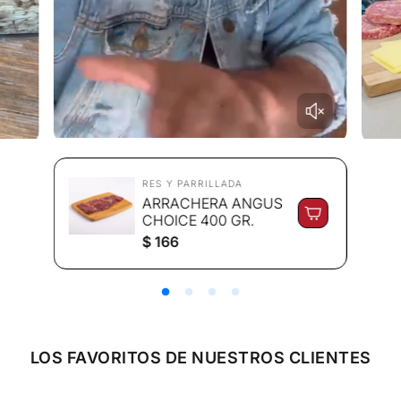
RES Y PARRILLADA
ARRACHERA ANGUS
CHOICE 400 GR.
P
$ 166
r
e
c
i
o
r
e
LOS FAVORITOS DE NUESTROS CLIENTES
g
u
l