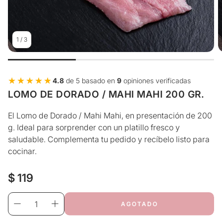
1
/
3
★★★★★
★★★★★
4.8
de 5 basado en
9
opiniones verificadas
LOMO DE DORADO / MAHI MAHI 200 GR.
El Lomo de Dorado / Mahi Mahi, en presentación de 200
g. Ideal para sorprender con un platillo fresco y
saludable. Complementa tu pedido y recíbelo listo para
cocinar.
Precio
$ 119
regular
AGOTADO