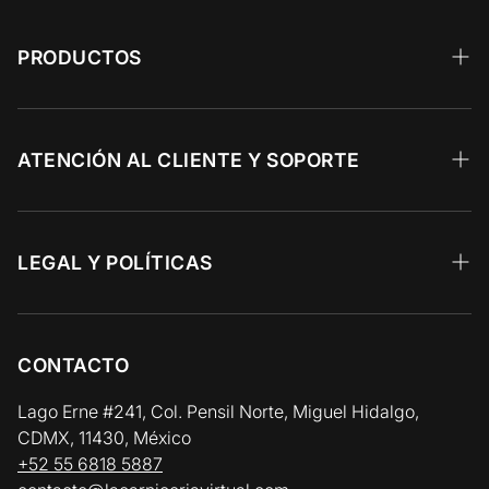
PRODUCTOS
Wagyu
Calidad Prime
ATENCIÓN AL CLIENTE Y SOPORTE
Angus Choice
Recetas 🥩
Res y Parrilla
Preguntas Frecuentes
LEGAL Y POLÍTICAS
Aves y Cerdo
Facturación Electrónica
Aviso de Privacidad
Pescados y Mariscos
Zonas y Horarios de Entrega
Términos y Condiciones
CONTACTO
Vinos y Gourmet
Política de Reembolso y Devolución
Lago Erne #241, Col. Pensil Norte, Miguel Hidalgo,
CDMX, 11430, México
Política de Cadena de Frío / Envíos
+52 55 6818 5887