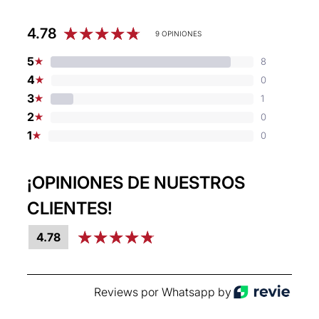
Mercado Pago
4.78
9 OPINIONES
PayPal
5
8
★
Tarjetas de crédito
4
0
★
Tarjetas de debito
3
1
★
2
0
★
1
0
★
¡OPINIONES DE NUESTROS
CLIENTES!
4.78
Reviews por Whatsapp by