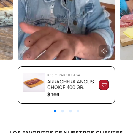
RES Y PARRILLADA
ARRACHERA ANGUS
CHOICE 400 GR.
P
$ 166
r
e
c
i
o
r
e
LOS FAVORITOS DE NUESTROS CLIENTES