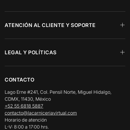
Wagyu
Calidad Prime
ATENCIÓN AL CLIENTE Y SOPORTE
Angus Choice
Recetas 🥩
Res y Parrilla
Preguntas Frecuentes
LEGAL Y POLÍTICAS
Aves y Cerdo
Facturación Electrónica
Aviso de Privacidad
Pescados y Mariscos
Zonas y Horarios de Entrega
Términos y Condiciones
CONTACTO
Vinos y Gourmet
Política de Reembolso y Devolución
Lago Erne #241, Col. Pensil Norte, Miguel Hidalgo,
CDMX, 11430, México
Política de Cadena de Frío / Envíos
+52 55 6818 5887
contacto@lacarniceriavirtual.com
Horario de atención
L-V: 8:00 a 17:00 hrs.