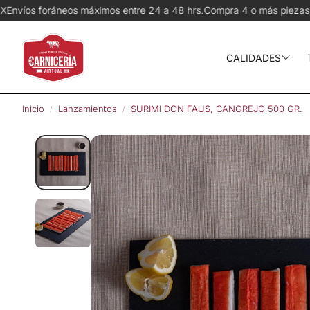
 entre 24 a 48 hrs.
Compra 4 o más piezas del mismo corte y recibe 
CALIDADES
Wagyu
Inicio
Lanzamientos
SURIMI DON FAUS, CANGREJO 500 GR.
Prime
Angus Choice
Pequeños ran