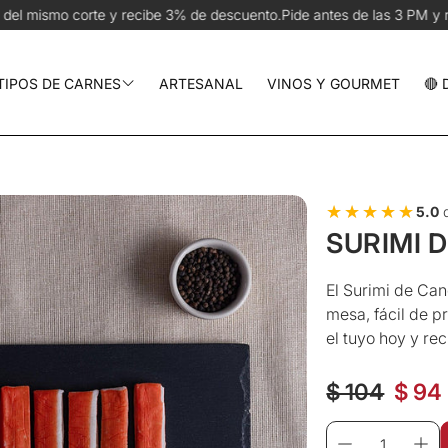
3% de descuento.
Pide antes de las 3 PM y recíbelo hoy en CDMX | 
TIPOS DE CARNES
ARTESANAL
VINOS Y GOURMET
🔴
Res y Parrilla
Cerdo y Aves
★★★★★
★★★★★
5.0
d
Pescados y Mariscos
SURIMI 
chos
El Surimi de Can
mesa, fácil de p
el tuyo hoy y rec
Preci
$ 104
$ 94
Precio de ve