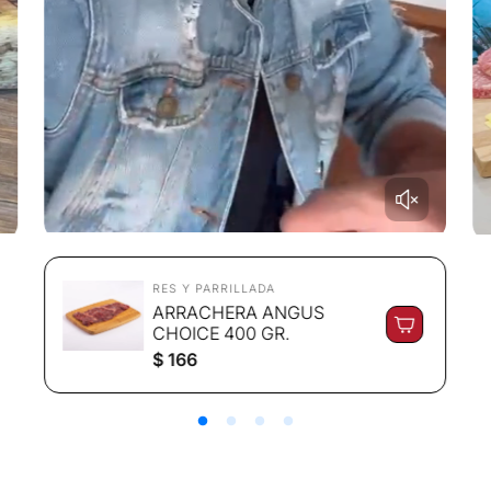
RES Y PARRILLADA
ARRACHERA ANGUS
CHOICE 400 GR.
P
$ 166
r
e
c
i
o
r
e