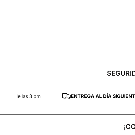
SEGURID
 pm
ENTREGA AL DÍA SIGUIENTE
— CDMX y Zon
¡C