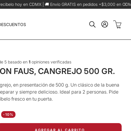
🚚 Envío GRATIS en pedidos +$3,000 en CDMX
Envíos foráneos máximos
Carrit
 DESCUENTOS
Buscar
e 5 basado en
1
opiniones verificadas
DON FAUS, CANGREJO 500 GR.
grejo, en presentación de 500 g. Un clásico de la buena
reparar y siempre delicioso. Ideal para 2 personas. Pide
íbelo fresco en tu puerta.
o regular
-10%
nta
AGREGAR AL CARRITO