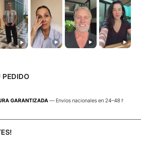
urimi (desmenuzados o en tiritas)
ana o rodajas finas)
ada
esa
de soja
ón
eo (opcional)
amo (opcional)
U PEDIDO
ZADA
— Envíos nacionales en 24–48 h · Lun–Jue
 ingredientes en un bol.
o sobre hojas verdes.
ta o arroz para hacerlo más completo.
ES!