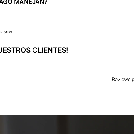
 estándares de conservación.
PAGO MANEJAN?
luyen los siguientes:
INIONES
UESTROS CLIENTES!
Reviews p