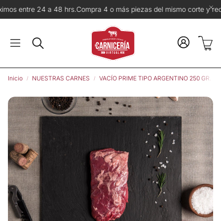
48 hrs.
Compra 4 o más piezas del mismo corte y recibe 3% de descu
Carr
Buscar
Inicio
NUESTRAS CARNES
VACÍO PRIME TIPO ARGENTINO 250 GR.