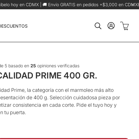
 Envío GRATIS en pedidos +$3,000 en CDMX
Envíos foráneos máximos e
Carrit
 DESCUENTOS
Buscar
e 5 basado en
25
opiniones verificadas
CALIDAD PRIME 400 GR.
lidad Prime, la categoría con el marmoleo más alto
resentación de 400 g. Selección cuidadosa pieza por
tizar consistencia en cada corte. Pide el tuyo hoy y
n tu puerta.