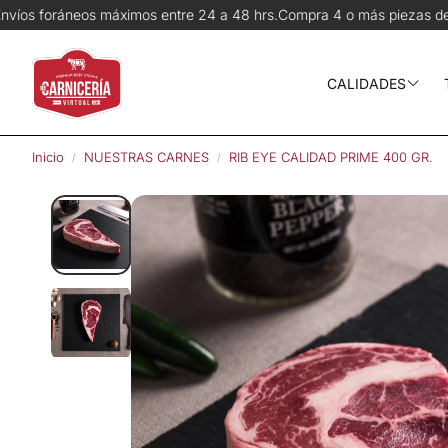
ntre 24 a 48 hrs.
Compra 4 o más piezas del mismo corte y recibe 3
CALIDADES
Wagyu
Inicio
NUESTRAS CARNES
RIB EYE CALIDAD PRIME 400 GR.
Prime
Angus Choice
Pequeños ran