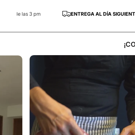
 pm
ENTREGA AL DÍA SIGUIENTE
— CDMX y Zon
¡C