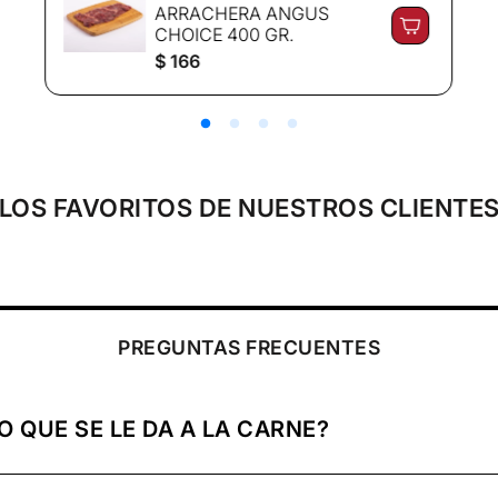
ARRACHERA ANGUS
CHOICE 400 GR.
P
$ 166
r
e
c
i
o
r
e
LOS FAVORITOS DE NUESTROS CLIENTE
g
u
l
a
r
PREGUNTAS FRECUENTES
O QUE SE LE DA A LA CARNE?
emperatura ideal y congelada para conservar sus nutrientes, 