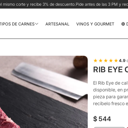
% de descuento.
Pide antes de las 3 PM y recíbelo hoy en CDMX | 🚚
TIPOS DE CARNES
ARTESANAL
VINOS Y GOURMET
🔴
Res y Parrilla
Cerdo y Aves
★★★★★
★★★★★
4.9
d
Pescados y Mariscos
RIB EYE 
chos
El Rib Eye de ca
disponible, en p
pieza para garan
recíbelo fresco e
Precio
$ 544
regular