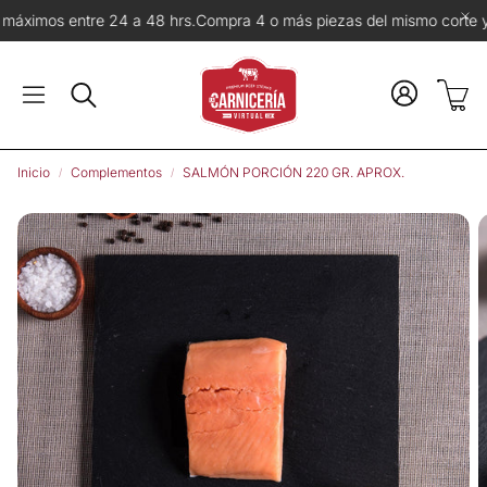
24 a 48 hrs.
Compra 4 o más piezas del mismo corte y recibe 3% de 
Carr
Buscar
Inicio
Complementos
SALMÓN PORCIÓN 220 GR. APROX.