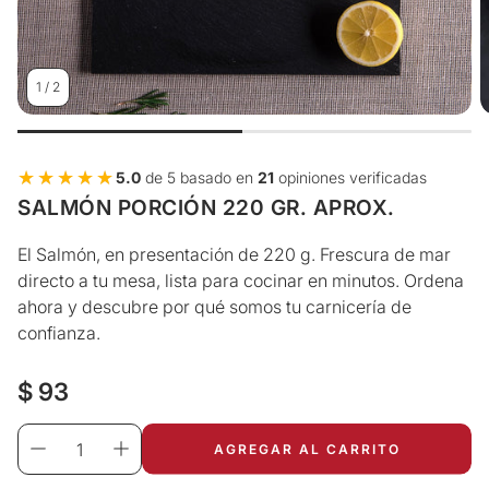
1
/
2
★★★★★
★★★★★
5.0
de 5 basado en
21
opiniones verificadas
SALMÓN PORCIÓN 220 GR. APROX.
El Salmón, en presentación de 220 g. Frescura de mar
directo a tu mesa, lista para cocinar en minutos. Ordena
ahora y descubre por qué somos tu carnicería de
confianza.
Precio
$ 93
regular
AGREGAR AL CARRITO