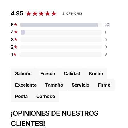
Mercado Pago
4.95
21 OPINIONES
PayPal
5
20
★
Tarjetas de crédito
4
1
★
Tarjetas de debito
3
0
★
2
0
★
1
0
★
Salmón
Fresco
Calidad
Bueno
Excelente
Tamaño
Servicio
Firme
Posta
Carnoso
¡OPINIONES DE NUESTROS
CLIENTES!