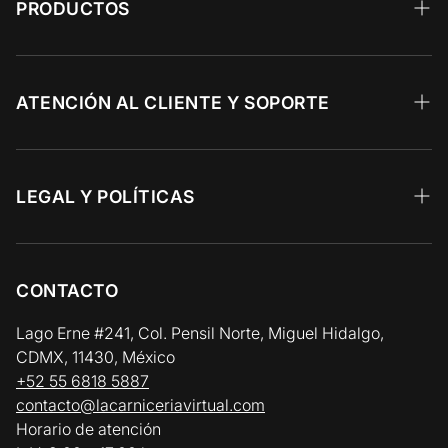
PRODUCTOS
Wagyu
Calidad Prime
ATENCIÓN AL CLIENTE Y SOPORTE
Angus Choice
Recetas 🥩
Res y Parrilla
Preguntas Frecuentes
LEGAL Y POLÍTICAS
Aves y Cerdo
Facturación Electrónica
Aviso de Privacidad
Pescados y Mariscos
Zonas y Horarios de Entrega
Términos y Condiciones
CONTACTO
Vinos y Gourmet
Política de Reembolso y Devolución
Lago Erne #241, Col. Pensil Norte, Miguel Hidalgo,
CDMX, 11430, México
Política de Cadena de Frío / Envíos
+52 55 6818 5887
contacto@lacarniceriavirtual.com
Horario de atención