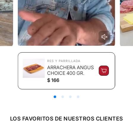
RES Y PARRILLADA
ARRACHERA ANGUS
CHOICE 400 GR.
P
$ 166
r
e
c
i
o
r
e
LOS FAVORITOS DE NUESTROS CLIENTES
g
u
l